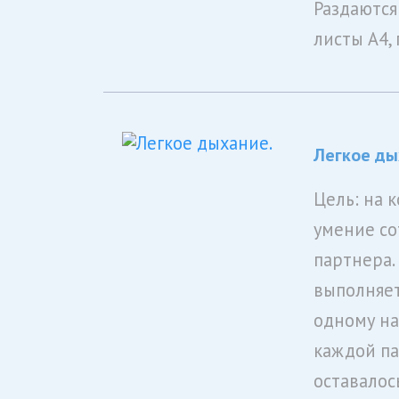
Раздаются
листы А4,
Легкое ды
Цель: на 
умение со
партнера.
выполняет
одному на
каждой па
оставалось