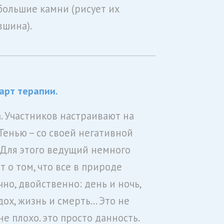
большие камни (рисует их
вшина).
 арт терапии.
. Участников настраивают на
 Тенью – со своей негативной
 Для этого ведущий немного
т о том, что все в природе
но, двойственно: день и ночь,
дох, жизнь и смерть… Это не
е плохо. это просто данность.