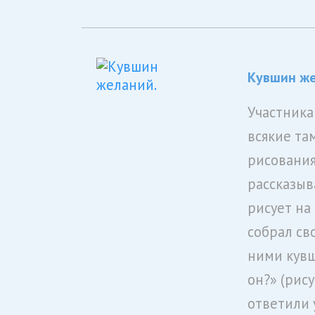
Кувшин же
Участника
всякие та
рисования
рассказыв
рисует на
собрал св
ними кувш
он?» (рису
ответили 