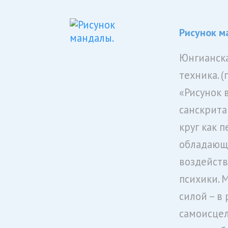
Рисунок м
Юнгианска
техника. 
«Рисунок в
санскрита 
круг как 
обладающу
воздейств
психики. 
силой – в
самоисцел