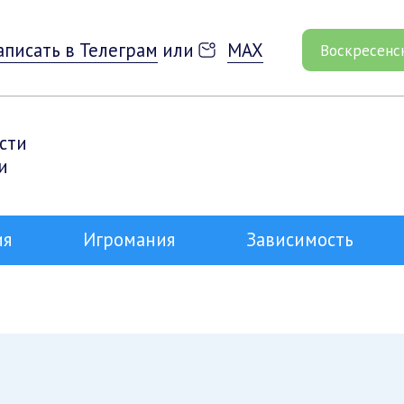
аписать в Телеграм
или
MAX
Воскресенс
сти
и
ия
Игромания
Зависимость