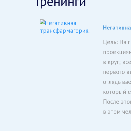
Тренинги
Негативна
Цель: На 
проекциям
в круг; вс
первого в
оглядывае
который е
После это
в этом че