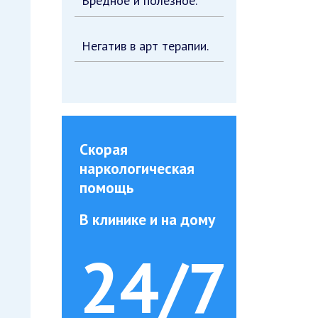
Вредное и полезное.
Негатив в арт терапии.
Скорая
наркологическая
помощь
В клинике и на дому
24/7